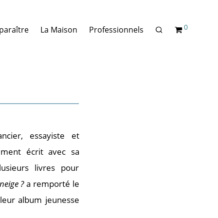
0
paraître
La Maison
Professionnels
cier, essayiste et
lement écrit avec sa
usieurs livres pour
neige ?
a remporté le
lleur album jeunesse