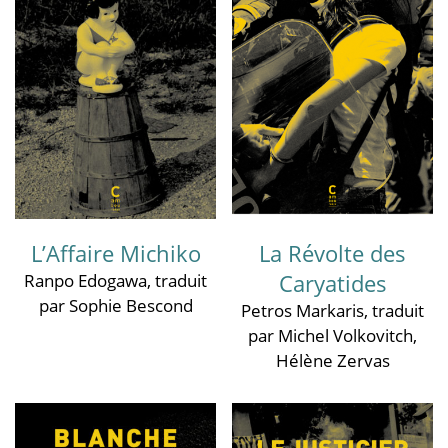
L’Affaire Michiko
La Révolte des
Caryatides
Ranpo Edogawa
, traduit
par Sophie Bescond
Petros Markaris
, traduit
par Michel Volkovitch
,
Hélène Zervas