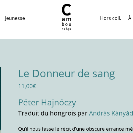
Hors coll.
À 
Jeunesse
Le Donneur de sang
11,00
€
Péter Hajnóczy
Traduit
du hongrois
par
András Kányád
Qu’il nous fasse le récit d’une obscure errance mé