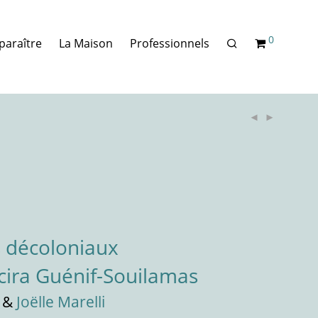
0
paraître
La Maison
Professionnels
s décoloniaux
cira Guénif-Souilamas
&
Joëlle Marelli