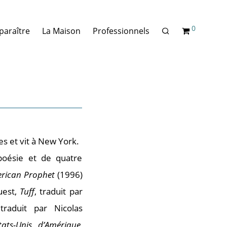
0
paraître
La Maison
Professionnels
s et vit à New York.
 poésie et de quatre
rican Prophet
(1996)
uest,
Tuff
, traduit par
traduit par Nicolas
ats-Unis d’Amérique
,