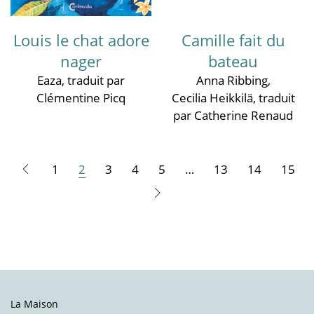
Louis le chat adore
Camille fait du
nager
bateau
Eaza
, traduit par
Anna Ribbing
,
Clémentine Picq
Cecilia Heikkilä
, traduit
par Catherine Renaud
1
2
3
4
5
…
13
14
15
La Maison