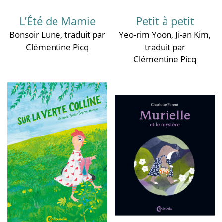
L’Été de Mamie
Petit à petit
Bonsoir Lune
, traduit par
Yeo-rim Yoon
,
Ji-an Kim
,
Clémentine Picq
traduit par
Clémentine Picq