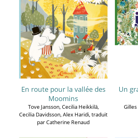
En route pour la vallée des
Un gr
Moomins
Tove Jansson
,
Cecilia Heikkilä
,
Gille
Cecilia Davidsson
,
Alex Haridi
, traduit
par Catherine Renaud