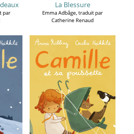
adeaux
La Blessure
t par
Emma Adbåge
, traduit par
t
Catherine Renaud