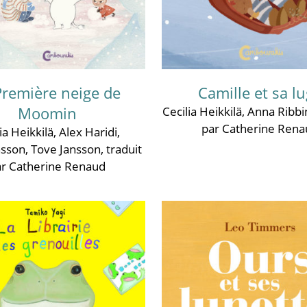
Première neige de
Camille et sa l
Moomin
Cecilia Heikkilä
,
Anna Ribbi
par Catherine Rena
ia Heikkilä
,
Alex Haridi
,
nsson
,
Tove Jansson
, traduit
ar Catherine Renaud