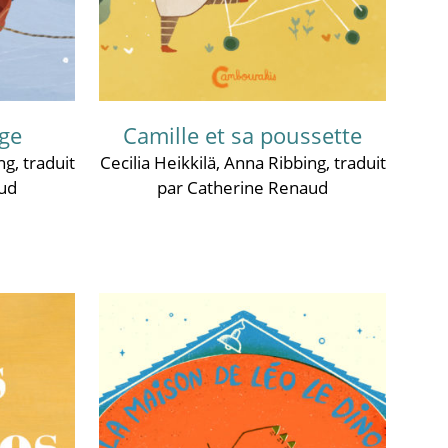
uge
Camille et sa poussette
ng
, traduit
Cecilia Heikkilä
,
Anna Ribbing
, traduit
ud
par Catherine Renaud