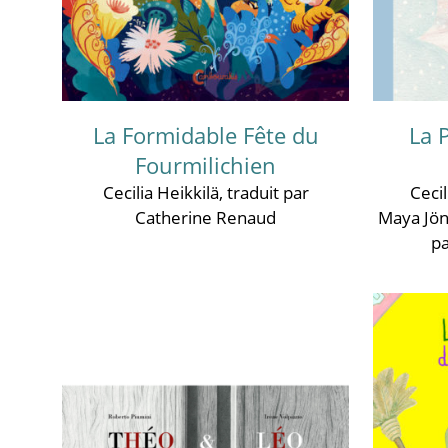
La Formidable Fête du
La 
Fourmilichien
Cecilia Heikkilä
, traduit par
Cecil
Catherine Renaud
Maya Jö
p