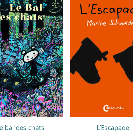
e bal des chats
L’Escapade