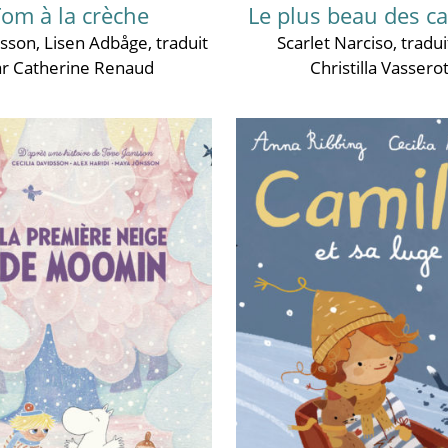
om à la crèche
Le plus beau des c
lsson
,
Lisen Adbåge
, traduit
Scarlet Narciso
, tradui
ar Catherine Renaud
Christilla Vassero