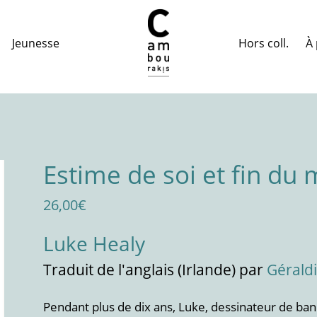
Hors coll.
À 
Jeunesse
Estime de soi et fin du
26,00
€
Luke Healy
Traduit
de l'anglais (Irlande)
par
Gérald
Pendant plus de dix ans, Luke, dessinateur de band