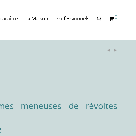
0
paraître
La Maison
Professionnels
mmes meneuses de révoltes
z