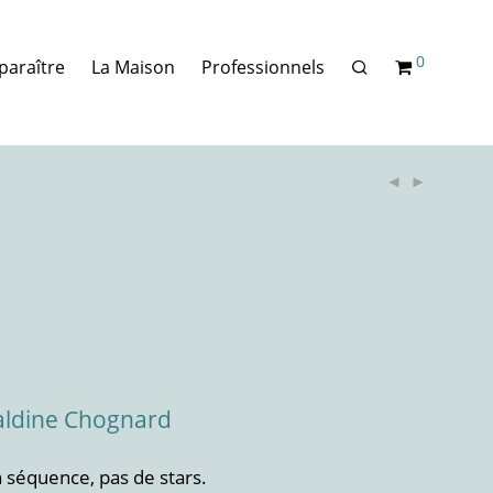
0
paraître
La Maison
Professionnels
aldine Chognard
en séquence, pas de stars.