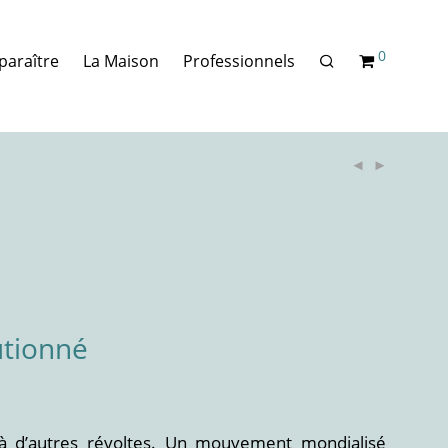
0
paraître
La Maison
Professionnels
utionné
à d’autres révoltes. Un mouvement mondialisé