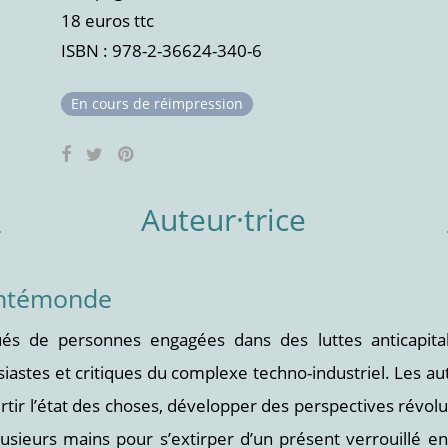
18 euros ttc
ISBN : 978-2-36624-340-6
En cours de réimpression
Auteur·trice
'Antémonde
ués de personnes engagées dans des luttes anticapitali
iastes et critiques du complexe techno-industriel. Les aut
rtir l’état des choses, développer des perspectives révolu
plusieurs mains pour s’extirper d’un présent verrouillé e