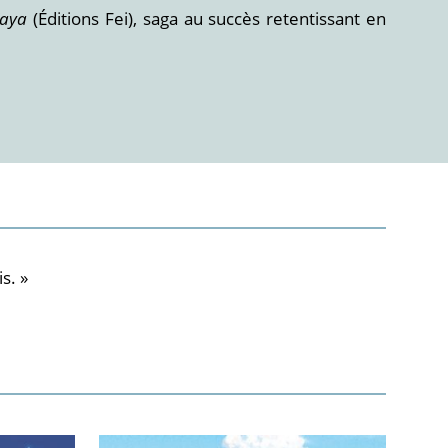
Yaya
(Éditions Fei), saga au succès retentissant en
s. »