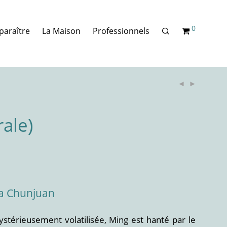
0
paraître
La Maison
Professionnels
rale)
ia Chunjuan
ystérieusement volatilisée, Ming est hanté par le