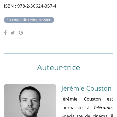
ISBN : 978-2-36624-357-4
En cours de réimpression
Auteur·trice
Jérémie Couston
Jérémie Couston est
journaliste à
Télérama
.
Spécialiste de cinéma, il