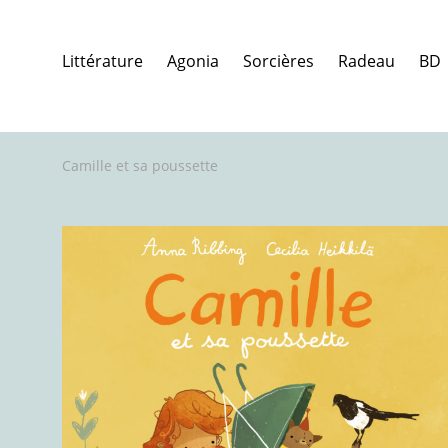
Littérature
Agonia
Sorcières
Radeau
BD
Camille et sa poussette