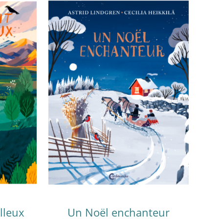
lleux
Un Noël enchanteur