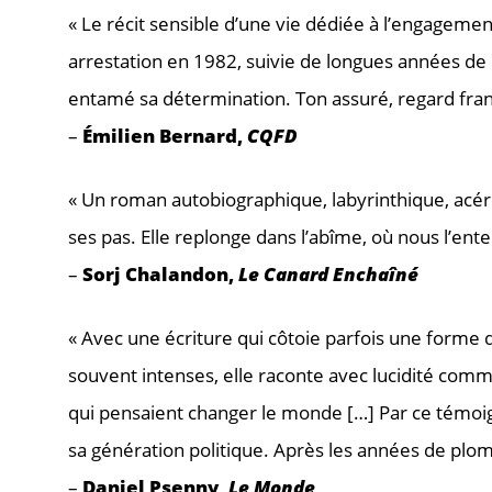
« Le récit sensible d’une vie dédiée à l’engagemen
arrestation en 1982, suivie de longues années de p
entamé sa détermination. Ton assuré, regard franc
–
Émilien Bernard,
CQFD
« Un roman autobiographique, labyrinthique, acér
ses pas. Elle replonge dans l’abîme, où nous l’ente
–
Sorj Chalandon,
Le Canard Enchaîné
« Avec une écriture qui côtoie parfois une forme d
souvent intenses, elle raconte avec lucidité commen
qui pensaient changer le monde […] Par ce témoign
sa génération politique. Après les années de plom
–
Daniel Psenny,
Le Monde