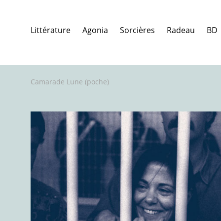
Littérature
Agonia
Sorcières
Radeau
BD
Camarade Lune (poche)