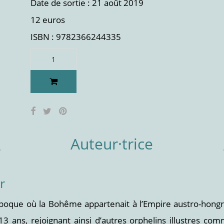
Date de sortie : 21 août 2019
12 euros
ISBN : 9782366244335
Auteur·trice
r
que où la Bohême appartenait à l’Empire austro-hongrois,
13 ans, rejoignant ainsi d’autres orphelins illustres co