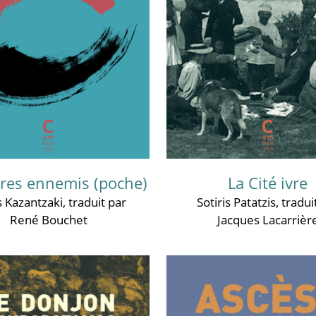
ères ennemis (poche)
La Cité ivre
 Kazantzaki
, traduit par
Sotiris Patatzis
, tradui
René Bouchet
Jacques Lacarrièr