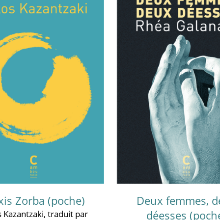
xis Zorba (poche)
Deux femmes, d
déesses (poch
 Kazantzaki
, traduit par