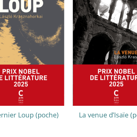
rnier Loup (poche)
La venue d’Isaïe (