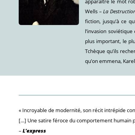
apparaître le mot rob
Wells –
La Destruction
fiction, jusqu’à ce 
l’invasion soviétique
plus important, le p
Tchèque qu’ils reche
qu’on emmena, Karel 
« Incroyable de modernité, son récit intrépide con
[…] Une satire féroce du comportement humain par
–
L’express