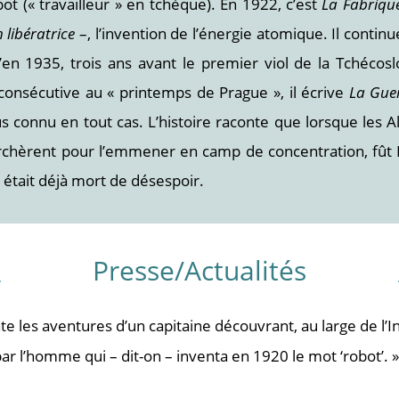
ot (« travailleur » en tchèque). En 1922, c’est
La Fabriqu
 libératrice
–, l’invention de l’énergie atomique. Il continu
qu’en 1935, trois ans avant le premier viol de la Tchécos
 consécutive au « printemps de Prague », il écrive
La Gue
lus connu en tout cas. L’histoire raconte que lorsque le
rchèrent pour l’emmener en camp de concentration, fût K
était déjà mort de désespoir.
Presse/Actualités
te les aventures d’un capitaine découvrant, au large de l’I
 l’homme qui – dit-on – inventa en 1920 le mot ‘robot’. »