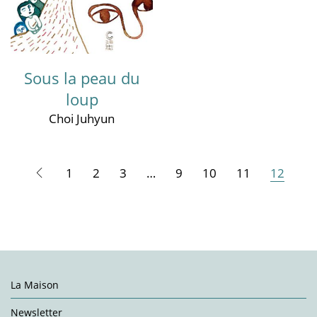
Sous la peau du
loup
Choi Juhyun
1
2
3
…
9
10
11
12
La Maison
Newsletter