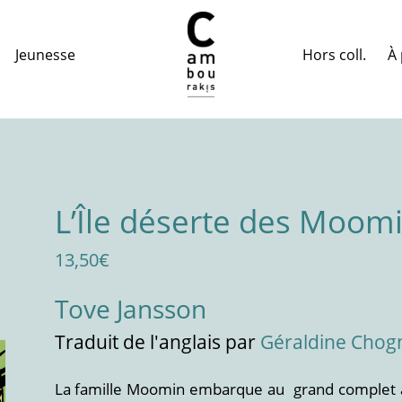
Hors coll.
À 
Jeunesse
L’Île déserte des Moom
13,50
€
Tove Jansson
Traduit
de l'anglais
par
Géraldine Chog
La famille Moomin embarque au grand complet à b