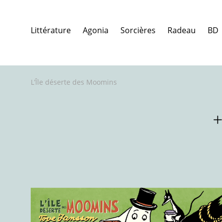
Littérature
Agonia
Sorcières
Radeau
BD
L’Île déserte des Moomins