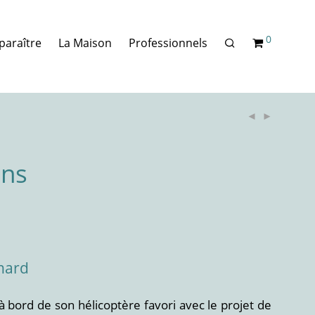
0
paraître
La Maison
Professionnels
ins
nard
ord de son hélicoptère favori avec le projet de