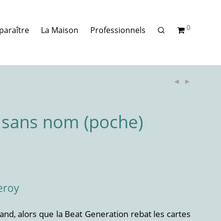
0
paraître
La Maison
Professionnels
r sans nom (poche)
eroy
and, alors que la Beat Generation rebat les cartes