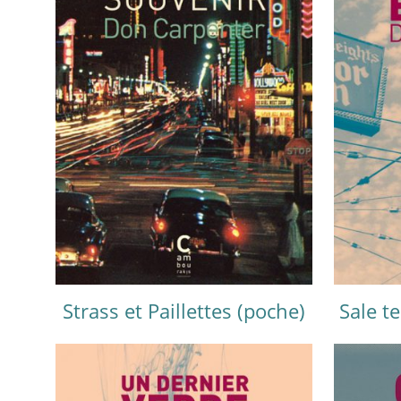
Strass et Paillettes (poche)
Sale t