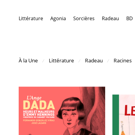
Littérature
Agonia
Sorcières
Radeau
BD
À la Une
Littérature
Radeau
Racines
⁄
⁄
⁄