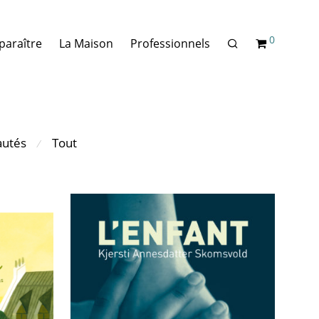
0
paraître
La Maison
Professionnels
utés
Tout
⁄