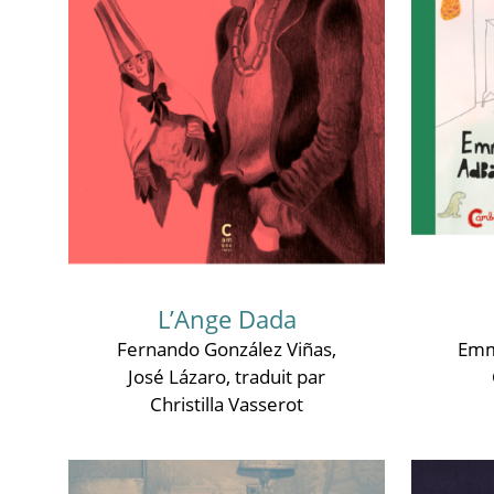
L’Ange Dada
Fernando González Viñas
,
Emm
José Lázaro
, traduit par
Christilla Vasserot