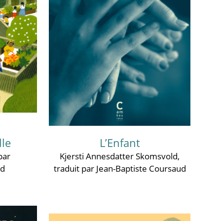
lle
L’Enfant
 par
Kjersti Annesdatter Skomsvold
,
rd
traduit par Jean-Baptiste Coursaud