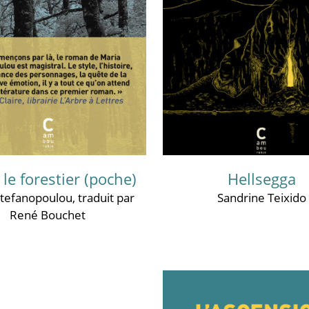
le forestier (poche)
Hellsegga
Stefanopoulou
, traduit par
Sandrine Teixido
René Bouchet